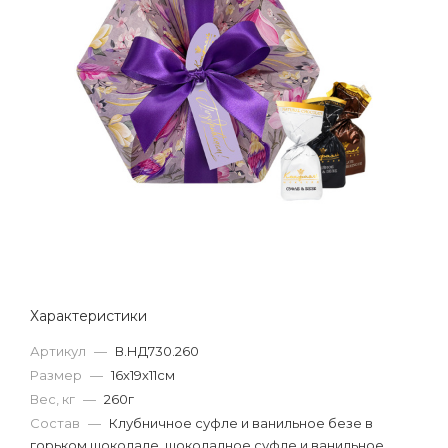
Характеристики
Артикул
—
В.НД730.260
Размер
—
16х19х11см
Вес, кг
—
260г
Состав
—
Клубничное суфле и ванильное безе в
горьком шоколаде, шоколадное суфле и ванильное