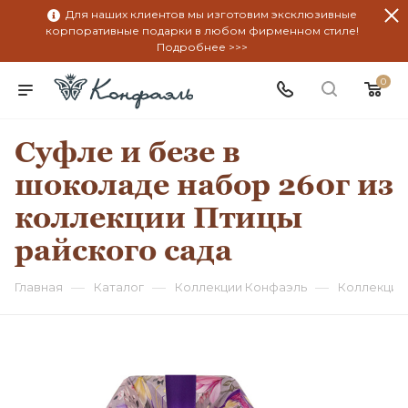
Для наших клиентов мы изготовим эксклюзивные
корпоративные подарки в любом фирменном стиле!
Подробнее >>>
0
Суфле и безе в
шоколаде набор 260г из
коллекции Птицы
райского сада
—
—
—
Главная
Каталог
Коллекции Конфаэль
Коллекция