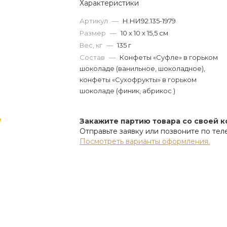
Характеристики
Артикул
—
Н.НИ92.135-1979
Размер
—
10 х 10 х 15,5 см
Вес, кг
—
135 г
Состав
—
Конфеты «Суфле» в горьком
шоколаде (ванильное, шоколадное),
конфеты «Сухофрукты» в горьком
шоколаде (финик, абрикос )
Закажите партию товара со своей 
Отправьте заявку или позвоните по те
Посмотреть варианты оформления.