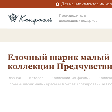
Для наших клиентов мы изг
Производитель
шоколадных подарков
Елочный шарик малый к
коллекции Предчувстви
—
—
—
Главная
Каталог
Коллекции Конфаэль
Коллек
Елочный шарик малый красный: Конфеты глазированные 135г