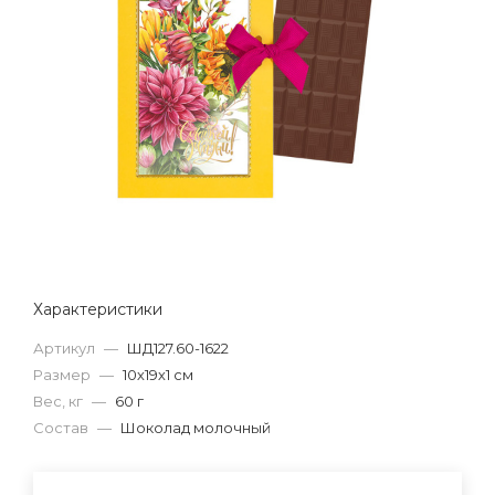
Характеристики
Артикул
—
ШД127.60-1622
Размер
—
10х19х1 см
Вес, кг
—
60 г
Состав
—
Шоколад молочный