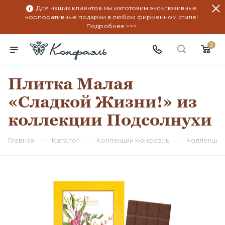
Для наших клиентов мы изготовим эксклюзивные
корпоративные подарки в любом фирменном стиле!
Подробнее >>>
0
Плитка Малая
«Сладкой Жизни!» из
коллекции Подсолнухи
—
—
—
Главная
Каталог
Коллекции Конфаэль
Коллекция