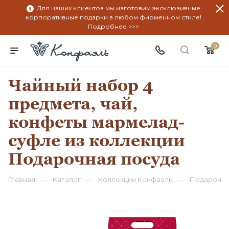
Для наших клиентов мы изготовим эксклюзивные
корпоративные подарки в любом фирменном стиле!
Подробнее >>>
0
Чайный набор 4
предмета, чай,
конфеты мармелад-
суфле из коллекции
Подарочная посуда
—
—
—
Главная
Каталог
Коллекции Конфаэль
Подарочна