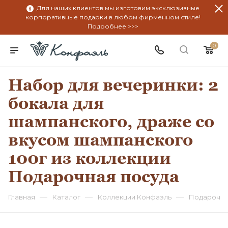
Для наших клиентов мы изготовим эксклюзивные
корпоративные подарки в любом фирменном стиле!
Подробнее >>>
0
Набор для вечеринки: 2
бокала для
шампанского, драже со
вкусом шампанского
100г из коллекции
Подарочная посуда
—
—
—
Главная
Каталог
Коллекции Конфаэль
Подарочна