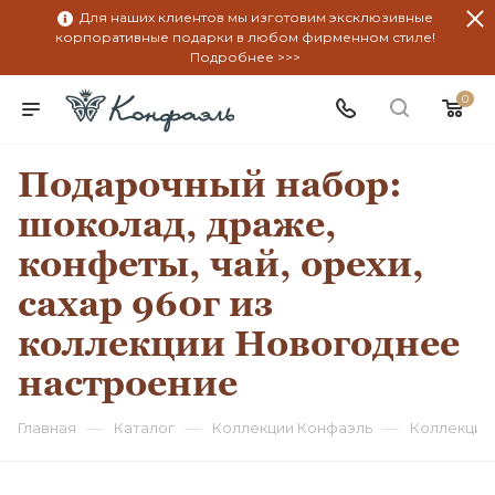
Для наших клиентов мы изготовим эксклюзивные
корпоративные подарки в любом фирменном стиле!
Подробнее >>>
0
Подарочный набор:
шоколад, драже,
конфеты, чай, орехи,
сахар 960г из
коллекции Новогоднее
настроение
—
—
—
Главная
Каталог
Коллекции Конфаэль
Коллекция