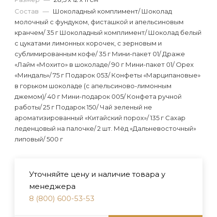
Состав
—
Шоколадный комплимент/ Шоколад
молочный с фундуком, фисташкой и апельсиновым
кранчем/ 35 г Шоколадный комплимент/ Шоколад белый
с цукатами лимонных корочек, с зерновым и
сублимированным кофе/ 35 г Мини-пакет 01/ Драже
«Лайм «Мохито» в шоколаде/ 90 г Мини-пакет 01/ Орех
«Миндаль»/ 75 г Подарок 053/ Конфеты «Марципановые»
в горьком шоколаде (с апельсиново-лимонным
джемом)/ 40 г Мини-подарок 005/ Конфета ручной
работы/ 25 г Подарок 150/ Чай зеленый не
ароматизированный «Китайский порох»/ 135 г Сахар
леденцовый на палочке/ 2 шт. Мёд «Дальневосточный»
липовый/ 500 г
Уточняйте цену и наличие товара у
менеджера
8 (800) 600-53-53