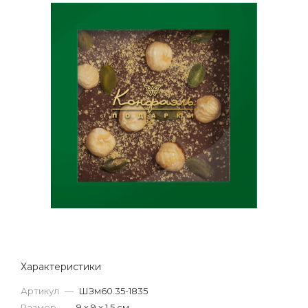
Характеристики
Артикул
—
ШЗм60.35-1835
Размер
—
9 х 9 х 1,5 см