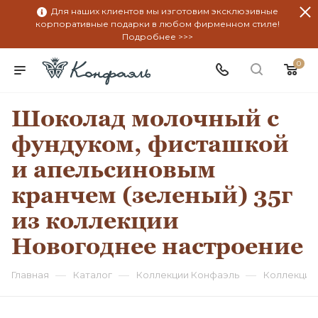
Для наших клиентов мы изготовим эксклюзивные
корпоративные подарки в любом фирменном стиле!
Подробнее >>>
0
Шоколад молочный с
фундуком, фисташкой
и апельсиновым
кранчем (зеленый) 35г
из коллекции
Новогоднее настроение
—
—
—
Главная
Каталог
Коллекции Конфаэль
Коллекция