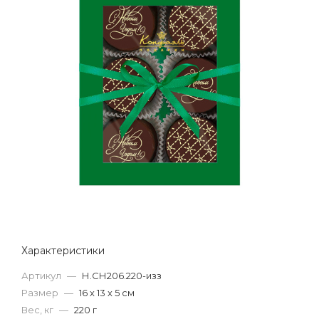
Характеристики
Артикул
—
Н.СН206.220-изз
Размер
—
16 х 13 х 5 см
Вес, кг
—
220 г