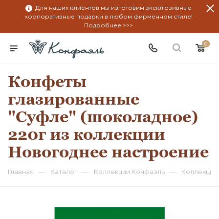
Для наших клиентов мы изготовим эксклюзивные
корпоративные подарки в любом фирменном стиле!
Подробнее >>>
0
Конфеты
глазированные
"Суфле" (шоколадное)
220г из коллекции
Новогоднее настроение
—
—
—
Главная
Каталог
Коллекции Конфаэль
Коллекция