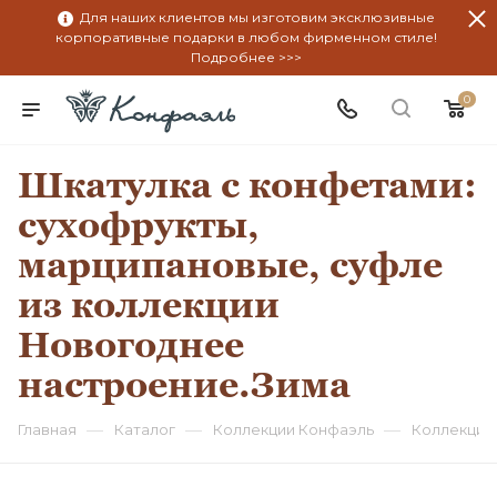
Для наших клиентов мы изготовим эксклюзивные
корпоративные подарки в любом фирменном стиле!
Подробнее >>>
0
Шкатулка с конфетами:
сухофрукты,
марципановые, суфле
из коллекции
Новогоднее
настроение.Зима
—
—
—
Главная
Каталог
Коллекции Конфаэль
Коллекция