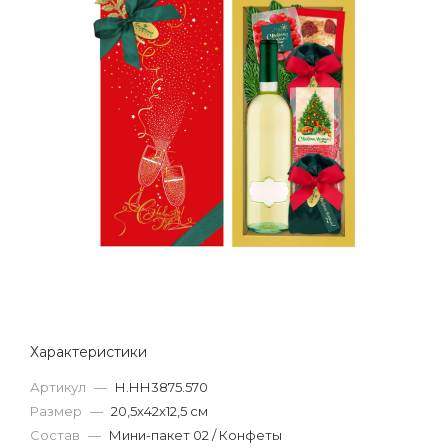
Характеристики
Артикул
—
Н.НН3875.570
Размер
—
20,5х42х12,5 см
Состав
—
Мини-пакет 02 / Конфеты