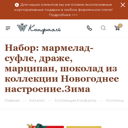
Для наших клиентов мы изготовим эксклюзивные
корпоративные подарки в любом фирменном стиле!
Подробнее >>>
0
Набор: мармелад-
суфле, драже,
марципан, шоколад из
коллекции Новогоднее
настроение.Зима
—
—
—
Главная
Каталог
Коллекции Конфаэль
Коллекция