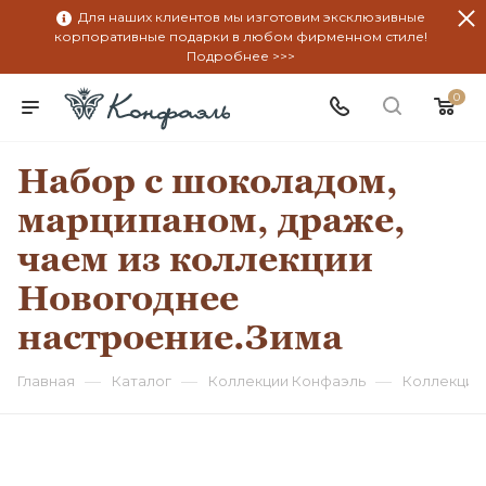
Для наших клиентов мы изготовим эксклюзивные
корпоративные подарки в любом фирменном стиле!
Подробнее >>>
0
Набор с шоколадом,
марципаном, драже,
чаем из коллекции
Новогоднее
настроение.Зима
—
—
—
Главная
Каталог
Коллекции Конфаэль
Коллекция