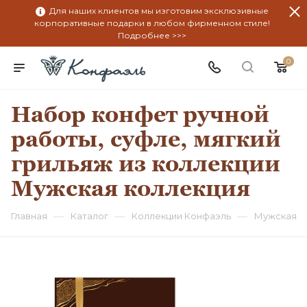
Для наших клиентов мы изготовим эксклюзивные
корпоративные подарки в любом фирменном стиле!
Подробнее >>>
0
Набор конфет ручной
работы, суфле, мягкий
грильяж из коллекции
Мужская коллекция
—
—
—
Главная
Каталог
Коллекции Конфаэль
Мужская к