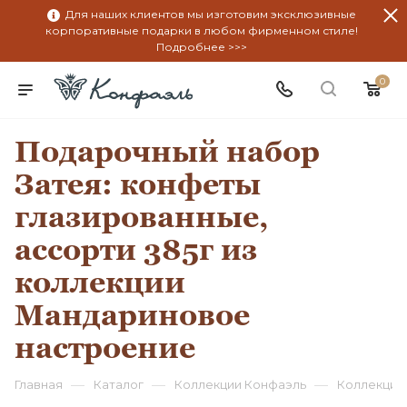
Для наших клиентов мы изготовим эксклюзивные
корпоративные подарки в любом фирменном стиле!
Подробнее >>>
0
Подарочный набор
Затея: конфеты
глазированные,
ассорти 385г из
коллекции
Мандариновое
настроение
—
—
—
Главная
Каталог
Коллекции Конфаэль
Коллекция