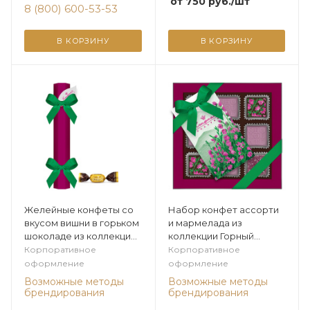
от
750
руб.
/шт
8 (800) 600-53-53
В КОРЗИНУ
В КОРЗИНУ
Желейные конфеты со
Набор конфет ассорти
вкусом вишни в горьком
и мармелада из
шоколаде из коллекции
коллекции Горный
Горный вереск
вереск
Корпоративное
Корпоративное
оформление
оформление
Возможные методы
Возможные методы
брендирования
брендирования