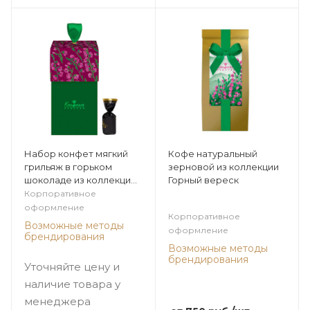
Набор конфет мягкий
Кофе натуральный
грильяж в горьком
зерновой из коллекции
шоколаде из коллекции
Горный вереск
Горный вереск
Корпоративное
оформление
Корпоративное
Возможные методы
оформление
брендирования
Возможные методы
брендирования
Уточняйте цену и
наличие товара у
менеджера