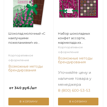
Шоколад молочный «С
Набор шоколадных
наилучшими
конфет ассорти,
пожеланиями!» из
мармелада из
коллекции Горный
коллекции Горный
Корпоративное
вереск
вереск
оформление
Корпоративное
Возможные методы
оформление
брендирования
Возможные методы
брендирования
Уточняйте цену и
наличие товара у
менеджера
от
340
руб.
/шт
8 (800) 600-53-53
В КОРЗИНУ
В КОРЗИНУ