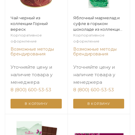
Чай черный из
Яблочный мармелад и
коллекции Горный
суфле в горьком
вереск
шоколаде из коллекции
Горный вереск
Корпоративное
Корпоративное
оформление
оформление
Возможные методы
Возможные методы
брендирования
брендирования
Уточняйте цену и
Уточняйте цену и
наличие товара у
наличие товара у
менеджера
менеджера
8 (800) 600-53-53
8 (800) 600-53-53
В КОРЗИНУ
В КОРЗИНУ