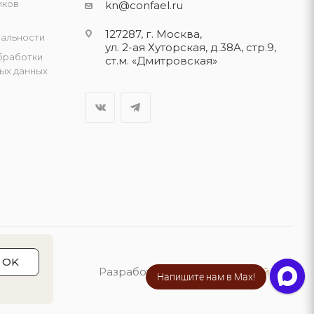
иков
kn@confael.ru
127287, г. Москва,
альности
ул. 2-ая Хуторская, д.38А, стр.9,
бработки
ст.м. «Дмитровская»
ых данных
OK
Разработка сайта:
«Четвёртый Рим»
Напишите нам в Max!