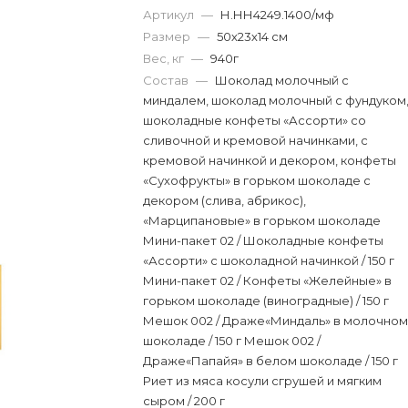
Артикул
—
Н.НН4249.1400/мф
Размер
—
50х23х14 см
Вес, кг
—
940г
Состав
—
Шоколад молочный с
миндалем, шоколад молочный с фундуком
шоколадные конфеты «Ассорти» со
сливочной и кремовой начинками, с
кремовой начинкой и декором, конфеты
«Сухофрукты» в горьком шоколаде с
декором (слива, абрикос),
«Марципановые» в горьком шоколаде
Мини-пакет 02 / Шоколадные конфеты
«Ассорти» с шоколадной начинкой / 150 г
Мини-пакет 02 / Конфеты «Желейные» в
горьком шоколаде (виноградные) / 150 г
Мешок 002 / Драже«Миндаль» в молочно
шоколаде / 150 г Мешок 002 /
Драже«Папайя» в белом шоколаде / 150 г
Риет из мяса косули сгрушей и мягким
сыром / 200 г