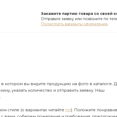
Закажите партию товара со своей 
Отправьте заявку или позвоните по те
Посмотреть варианты оформления.
де, в котором вы видите продукцию на фото в каталоге. Д
ну, указать количество и отправить заявку. Наш
.
ом стиле (о вариантах читайте
тут
). Положите понрави
я с вами, соберем пожелания и требования, предложим