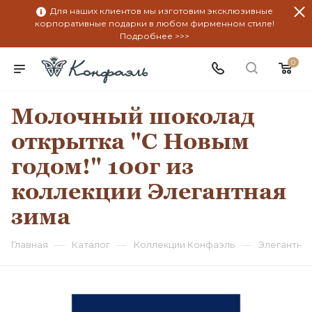
Для наших клиентов мы изготовим эксклюзивные
корпоративные подарки в любом фирменном стиле!
Подробнее >>>
0
Молочный шоколад
открытка "С Новым
годом!" 100г из
коллекции Элегантная
зима
—
—
—
Главная
Каталог
Коллекции Конфаэль
Элегантная