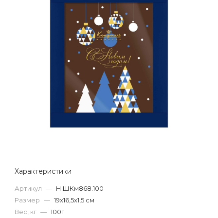
Характеристики
Артикул
—
Н.ШКм868.100
Размер
—
19х16,5х1,5 см
Вес, кг
—
100г