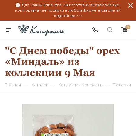
Для наших клиентов мы изготовим эксклюзивные
корпоративные подарки в любом фирменном стиле!
Подробнее >>>
0
"С Днем победы" орех
«Миндаль» из
коллекции 9 Мая
—
—
—
Главная
Каталог
Коллекции Конфаэль
Подарки на