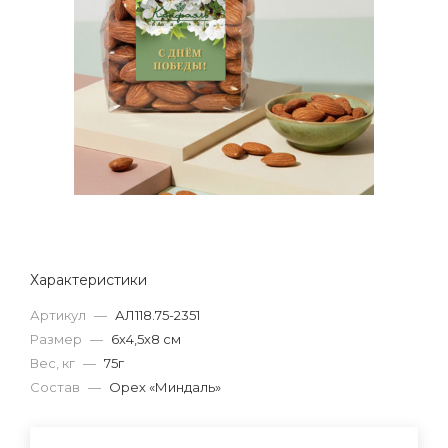
Характеристики
Артикул
—
АЛ118.75-2351
Размер
—
6х4,5х8 см
Вес, кг
—
75г
Состав
—
Орех «Миндаль»