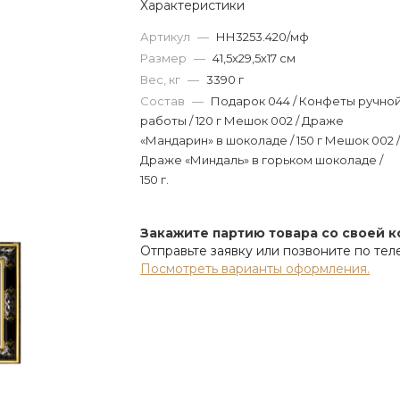
Характеристики
Артикул
—
НН3253.420/мф
Размер
—
41,5х29,5х17 см
Вес, кг
—
3390 г
Состав
—
Подарок 044 / Конфеты ручно
работы / 120 г Мешок 002 / Драже
«Мандарин» в шоколаде / 150 г Мешок 002 
Драже «Миндаль» в горьком шоколаде /
150 г.
Закажите партию товара со своей 
Отправьте заявку или позвоните по те
Посмотреть варианты оформления.