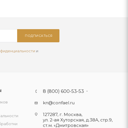
ПОДПИСАТЬСЯ
нфиденциальности
и
Ы
8 (800) 600-53-53
иков
kn@confael.ru
127287, г. Москва,
альности
ул. 2-ая Хуторская, д.38А, стр.9,
бработки
ст.м. «Дмитровская»