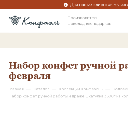
Для наших клиентов мы изг
Производитель
шоколадных подарков
Набор конфет ручной ра
февраля
—
—
—
Главная
Каталог
Коллекции Конфаэль
Коллек
Набор конфет ручной работы и драже шкатулка 3390г из ко