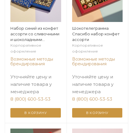
Набор синий из конфет
Шокотелеграмма
ассорти со сливочными
Спасибо набор конфет
и шоколадными
ассорти
начинками
Корпоративное
Корпоративное
поздравление 24
оформление
оформление
Возможные методы
Возможные методы
брендирования
брендирования
Уточняйте цену и
Уточняйте цену и
наличие товара у
наличие товара у
менеджера
менеджера
8 (800) 600-53-53
8 (800) 600-53-53
В КОРЗИНУ
В КОРЗИНУ