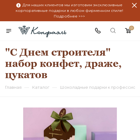
Для наших клиентов мы изготовим эксклюзивные
корпоративные подарки в любом фирменном стиле!
Подробнее >>>
0
"С Днем строителя"
набор конфет, драже,
цукатов
—
—
Главная
Каталог
Шоколадные подарки к профессион