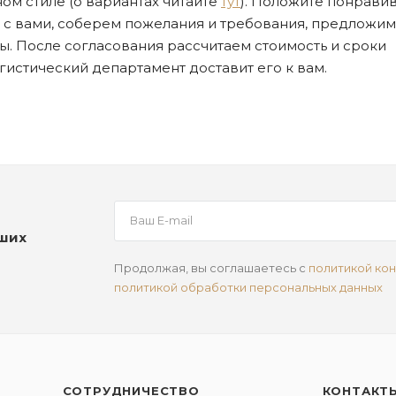
ом стиле (о вариантах читайте
тут
). Положите понрави
я с вами, соберем пожелания и требования, предложим
. После согласования рассчитаем стоимость и сроки
огистический департамент доставит его к вам.
аших
Продолжая, вы соглашаетесь с
политикой ко
политикой обработки персональных данных
СОТРУДНИЧЕСТВО
КОНТАКТ