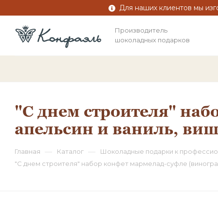
Для наших клиентов мы изг
Производитель
шоколадных подарков
"С днем строителя" наб
апельсин и ваниль, виш
—
—
Главная
Каталог
Шоколадные подарки к профессио
"С днем строителя" набор конфет мармелад-суфле (виноград 