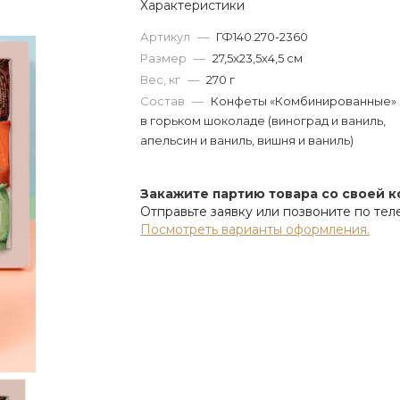
Характеристики
Артикул
—
ГФ140.270-2360
Размер
—
27,5х23,5х4,5 см
Вес, кг
—
270 г
Состав
—
Конфеты «Комбинированные»
в горьком шоколаде (виноград и ваниль,
апельсин и ваниль, вишня и ваниль)
Закажите партию товара со своей 
Отправьте заявку или позвоните по те
Посмотреть варианты оформления.