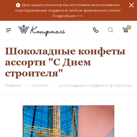
Для наших клиентов мы изготовим эксклюзивные
корпоративные подарки в любом фирменном стиле!
Подробнее >>>
0
Шоколадные конфеты
ассорти "С Днем
строителя"
—
—
Главная
Каталог
Шоколадные подарки к профессион