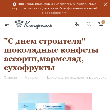
Для наших клиентов мы изготовим эксклюзивные
корпоративные подарки в любом фирменном стиле!
Подробнее >>>
0
"С днем строителя"
шоколадные конфеты
ассорти,мармелад,
сухофрукты
—
—
Главная
Каталог
Шоколадные подарки к профессион