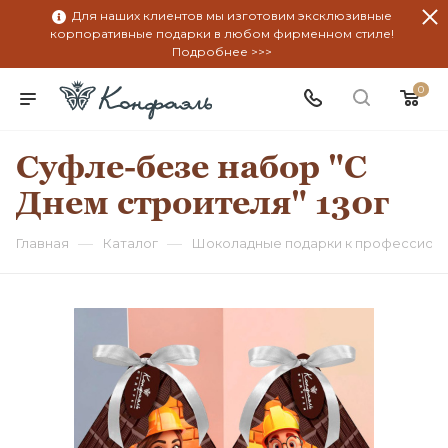
Для наших клиентов мы изготовим эксклюзивные
корпоративные подарки в любом фирменном стиле!
Подробнее >>>
0
Суфле-безе набор "С
Днем строителя" 130г
—
—
Главная
Каталог
Шоколадные подарки к профессион