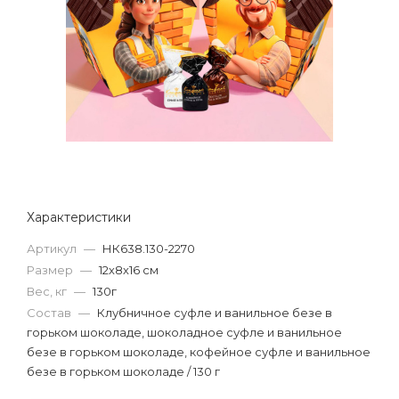
Характеристики
Артикул
—
НК638.130-2270
Размер
—
12х8х16 см
Вес, кг
—
130г
Состав
—
Клубничное суфле и ванильное безе в
горьком шоколаде, шоколадное суфле и ванильное
безе в горьком шоколаде, кофейное суфле и ванильное
безе в горьком шоколаде / 130 г