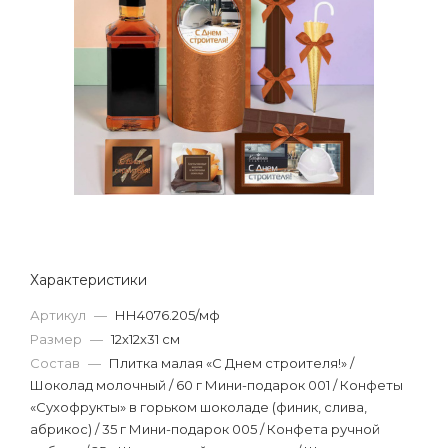
Характеристики
Артикул
—
НН4076.205/мф
Размер
—
12х12х31 см
Состав
—
Плитка малая «С Днем строителя!» /
Шоколад молочный / 60 г Мини-подарок 001 / Конфеты
«Сухофрукты» в горьком шоколаде (финик, слива,
абрикос) / 35 г Мини-подарок 005 / Конфета ручной