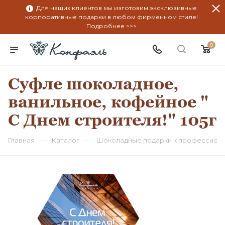
Для наших клиентов мы изготовим эксклюзивные
корпоративные подарки в любом фирменном стиле!
Подробнее >>>
0
Суфле шоколадное,
ванильное, кофейное "
С Днем строителя!" 105г
—
—
Главная
Каталог
Шоколадные подарки к профессион