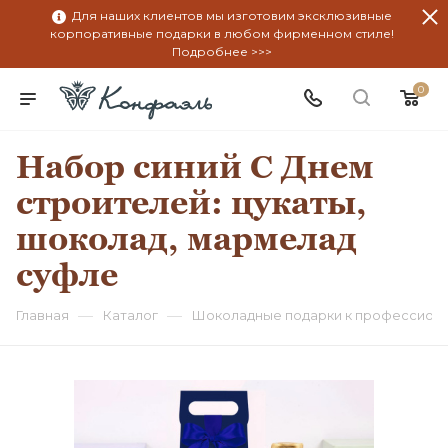
Для наших клиентов мы изготовим эксклюзивные
корпоративные подарки в любом фирменном стиле!
Подробнее >>>
0
Набор синий С Днем
строителей: цукаты,
шоколад, мармелад
суфле
—
—
Главная
Каталог
Шоколадные подарки к профессион