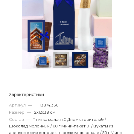
Характеристики
Артикул
—
НН3874.330
Размер
—
12х12х38 см
Состав
—
Плитка малая «С Днем строителя!» /
Шоколад молочный / 60 г Мини-пакет 01 / Цукаты из
апельсиновых корочек в горьком шоколаде / 50 г Мини-