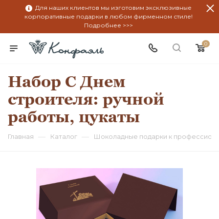
Для наших клиентов мы изготовим эксклюзивные
корпоративные подарки в любом фирменном стиле!
Подробнее >>>
0
Набор С Днем
строителя: ручной
работы, цукаты
—
—
Главная
Каталог
Шоколадные подарки к профессион