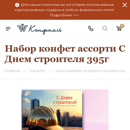
Для наших клиентов мы изготовим эксклюзивные
корпоративные подарки в любом фирменном стиле!
Подробнее >>>
0
Набор конфет ассорти С
Днем строителя 395г
—
—
Главная
Каталог
Шоколадные подарки к профессион