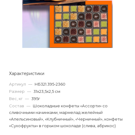
Характеристики
Артикул
—
НБ321.395-2360
Размер
—
31х23,5х2,5 см
Вес, кг
—
395г
Состав
—
Шоколадные конфеты «Ассорти» со
сливочными начинками, мармелад желейный
«Апельсиновый», «Клубничный», «Черничный», конфеты
«Сухофрукты» в горьком шоколаде (слива, абрикос)