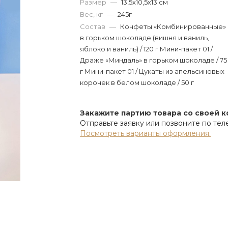
Размер
—
13,5х10,5х13 см
Вес, кг
—
245г
Состав
—
Конфеты «Комбинированные»
в горьком шоколаде (вишня и ваниль,
яблоко и ваниль) / 120 г Мини-пакет 01 /
Драже «Миндаль» в горьком шоколаде / 75
г Мини-пакет 01 / Цукаты из апельсиновых
корочек в белом шоколаде / 50 г
Закажите партию товара со своей 
Отправьте заявку или позвоните по те
Посмотреть варианты оформления.