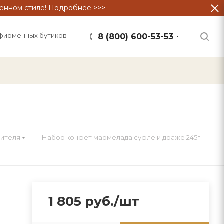
енном стиле! Подробнее >>>
фирменных бутиков
8 (800) 600-53-53
—
оителя
Набор конфет мармелада суфле и драже 245г
1 805
руб.
/шт