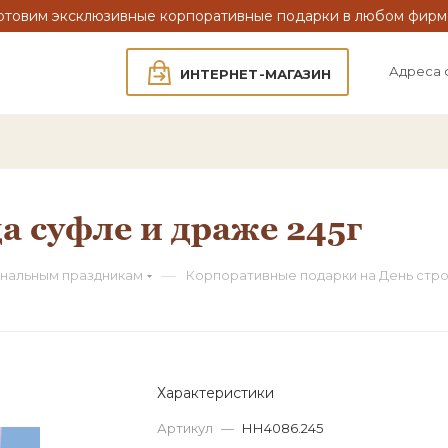
отовим эксклюзивные корпоративные подарки в любом фирм
Адреса 
ИНТЕРНЕТ-МАГАЗИН
а суфле и драже 245г
—
нальным праздникам
Корпоративные подарки на День стр
Характеристики
Артикул
—
НН4086.245