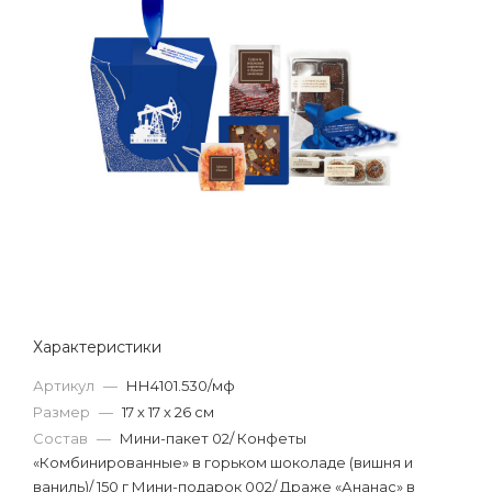
Характеристики
Артикул
—
НН4101.530/мф
Размер
—
17 х 17 х 26 см
Состав
—
Мини-пакет 02/ Конфеты
«Комбинированные» в горьком шоколаде (вишня и
ваниль)/ 150 г Мини-подарок 002/ Драже «Ананас» в