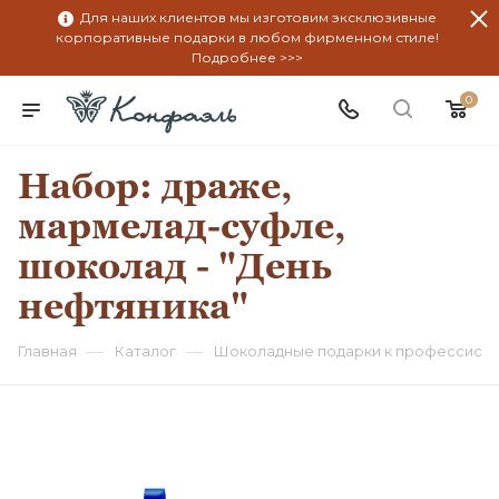
Для наших клиентов мы изготовим эксклюзивные
корпоративные подарки в любом фирменном стиле!
Подробнее >>>
0
Набор: драже,
мармелад-суфле,
шоколад - "День
нефтяника"
—
—
Главная
Каталог
Шоколадные подарки к профессион