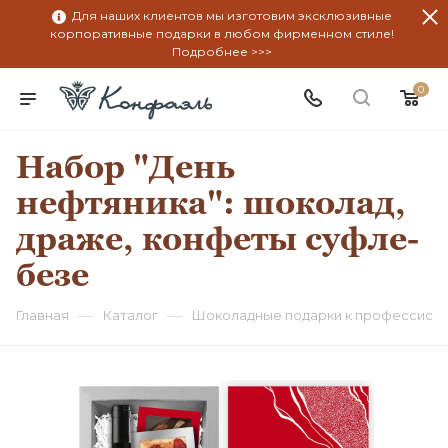
Для наших клиентов мы изготовим эксклюзивные
корпоративные подарки в любом фирменном стиле!
Подробнее >>>
0
Набор "День
нефтяника": шоколад,
драже, конфеты суфле-
безе
—
—
Главная
Каталог
Шоколадные подарки к профессион