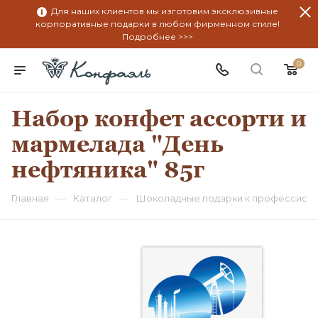
Для наших клиентов мы изготовим эксклюзивные
корпоративные подарки в любом фирменном стиле!
Подробнее >>>
0
Набор конфет ассорти и
мармелада "День
нефтяника" 85г
—
—
Главная
Каталог
Шоколадные подарки к профессион