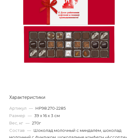
Характеристики
Артикул
—
НР98.270-2285
Размер
—
39 х 16 х 3 см
Вес, кг
—
270г
Состав
—
Шоколад молочный с миндалём, шоколад
молочный с фундуком, шоколадные конфеты «Ассорти»