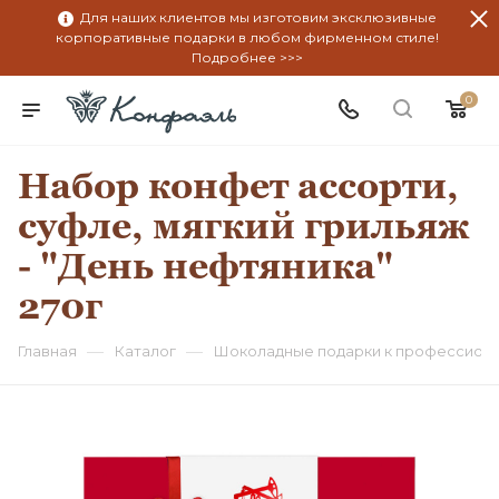
Для наших клиентов мы изготовим эксклюзивные
корпоративные подарки в любом фирменном стиле!
Подробнее >>>
0
Набор конфет ассорти,
суфле, мягкий грильяж
- "День нефтяника"
270г
—
—
Главная
Каталог
Шоколадные подарки к профессион