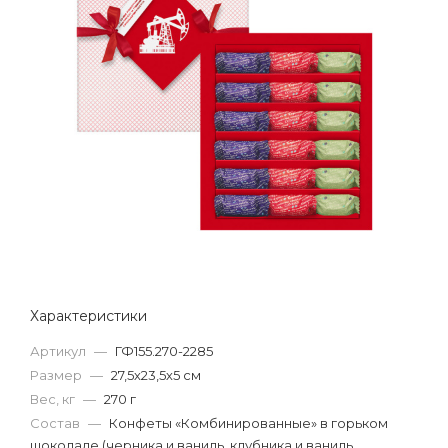
Характеристики
Артикул
—
ГФ155.270-2285
Размер
—
27,5х23,5х5 см
Вес, кг
—
270 г
Состав
—
Конфеты «Комбинированные» в горьком
шоколаде (черника и ваниль, клубника и ваниль,