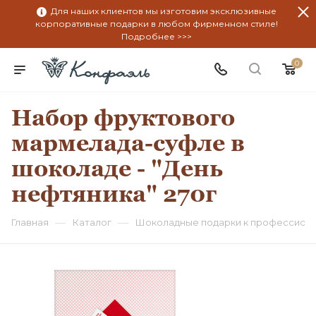
Для наших клиентов мы изготовим эксклюзивные
корпоративные подарки в любом фирменном стиле!
Подробнее >>>
0
Набор фруктового
мармелада-суфле в
шоколаде - "День
нефтяника" 270г
—
—
Главная
Каталог
Шоколадные подарки к профессион