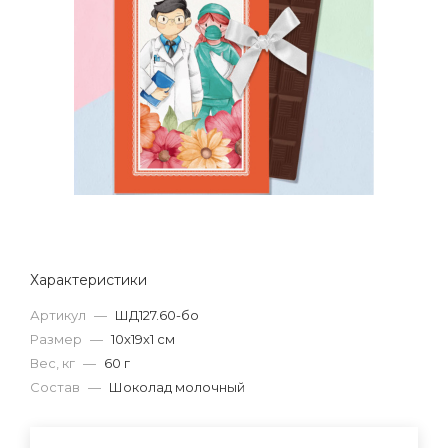
Характеристики
Артикул
—
ШД127.60-бо
Размер
—
10х19х1 см
Вес, кг
—
60 г
Состав
—
Шоколад молочный