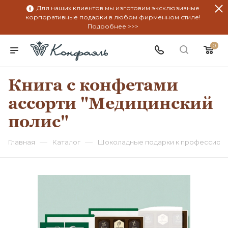
Для наших клиентов мы изготовим эксклюзивные
корпоративные подарки в любом фирменном стиле!
Подробнее >>>
0
Книга с конфетами
ассорти "Медицинский
полис"
—
—
Главная
Каталог
Шоколадные подарки к профессион