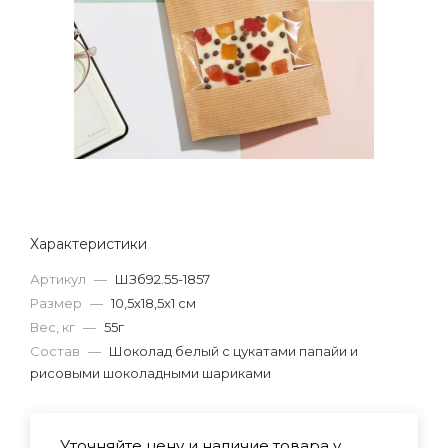
Характеристики
Артикул
—
ШЗб92.55-1857
Размер
—
10,5х18,5х1 см
Вес, кг
—
55г
Состав
—
Шоколад белый с цукатами папайи и
рисовыми шоколадными шариками
Уточняйте цену и наличие товара у