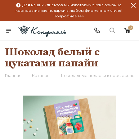
Для наших клиентов мы изготовим эксклюзивные
корпоративные подарки в любом фирменном стиле!
Подробнее >>>
0
Шоколад белый с
цукатами папайи
—
—
Главная
Каталог
Шоколадные подарки к профессион