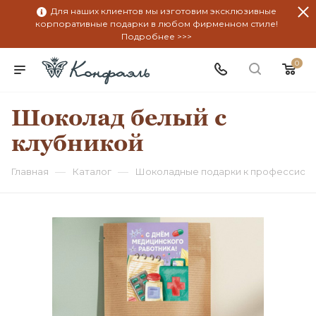
Для наших клиентов мы изготовим эксклюзивные
корпоративные подарки в любом фирменном стиле!
Подробнее >>>
0
Шоколад белый с
клубникой
—
—
Главная
Каталог
Шоколадные подарки к профессион