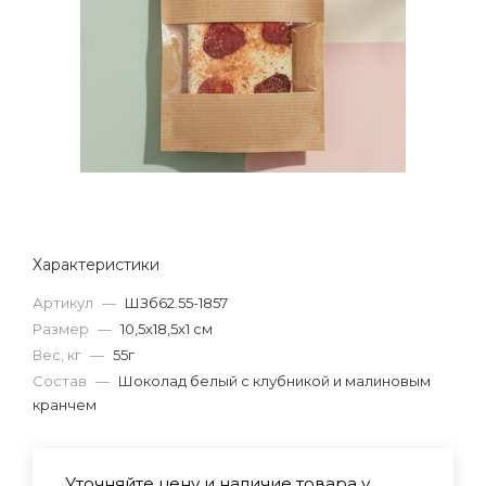
Характеристики
Артикул
—
ШЗб62.55-1857
Размер
—
10,5х18,5х1 см
Вес, кг
—
55г
Состав
—
Шоколад белый с клубникой и малиновым
кранчем
Уточняйте цену и наличие товара у