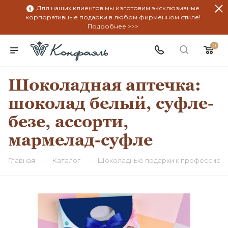
Для наших клиентов мы изготовим эксклюзивные
корпоративные подарки в любом фирменном стиле!
Подробнее >>>
0
Шоколадная аптечка:
шоколад белый, суфле-
безе, ассорти,
мармелад-суфле
—
—
Главная
Каталог
Шоколадные подарки к профессион