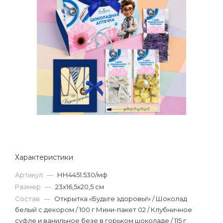
Характеристики
Артикул
—
НН4451.530/мф
Размер
—
23х16,5х20,5 см
Состав
—
Открытка «Будьте здоровы!» / Шоколад
белый с декором / 100 г Мини-пакет 02 / Клубничное
суфле и ванильное безе в горьком шоколаде / 115 г