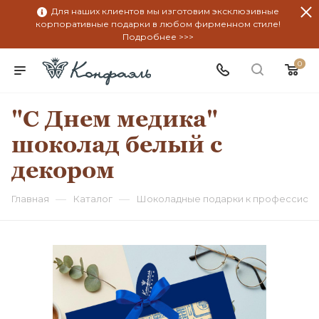
Для наших клиентов мы изготовим эксклюзивные
корпоративные подарки в любом фирменном стиле!
Подробнее >>>
0
"С Днем медика"
шоколад белый с
декором
—
—
Главная
Каталог
Шоколадные подарки к профессион