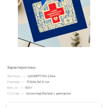
Характеристики
Артикул
—
ШКб877.100-2344
Размер
—
17,5х14,5х1,0 см
Вес, кг
—
100 г
Состав
—
Шоколад белый с декором