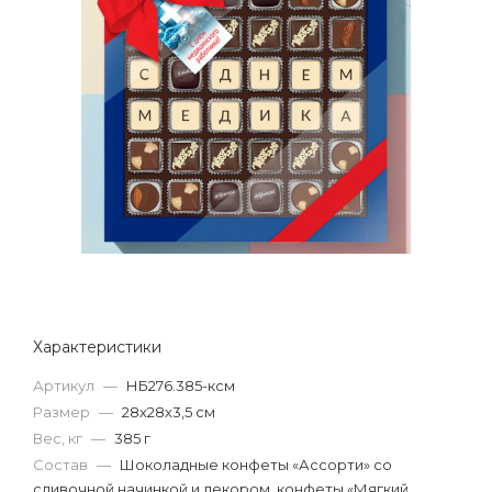
Характеристики
Артикул
—
НБ276.385-ксм
Размер
—
28х28х3,5 см
Вес, кг
—
385 г
Состав
—
Шоколадные конфеты «Ассорти» со
сливочной начинкой и декором, конфеты «Мягкий