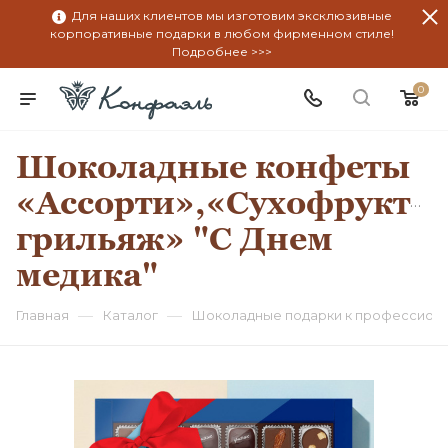
Для наших клиентов мы изготовим эксклюзивные
корпоративные подарки в любом фирменном стиле!
Подробнее >>>
0
Шоколадные конфеты
«Ассорти»,«Сухофрукты
грильяж» "С Днем
медика"
—
—
Главная
Каталог
Шоколадные подарки к профессион