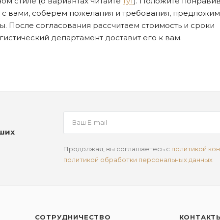
ом стиле (о вариантах читайте
тут
). Положите понрави
я с вами, соберем пожелания и требования, предложим
. После согласования рассчитаем стоимость и сроки
огистический департамент доставит его к вам.
аших
Продолжая, вы соглашаетесь с
политикой ко
политикой обработки персональных данных
СОТРУДНИЧЕСТВО
КОНТАКТ