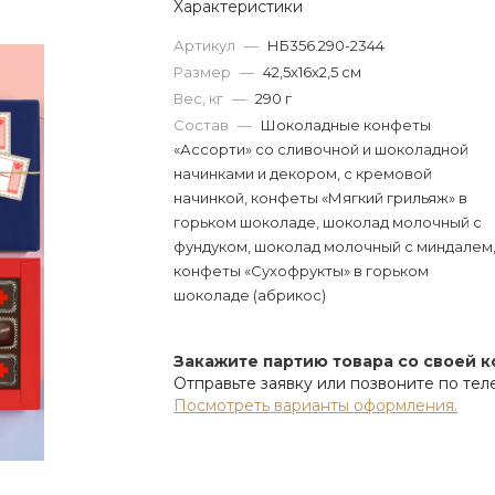
Характеристики
Артикул
—
НБ356.290-2344
Размер
—
42,5х16х2,5 см
Вес, кг
—
290 г
Состав
—
Шоколадные конфеты
«Ассорти» со сливочной и шоколадной
начинками и декором, с кремовой
начинкой, конфеты «Мягкий грильяж» в
горьком шоколаде, шоколад молочный с
фундуком, шоколад молочный с миндалем
конфеты «Сухофрукты» в горьком
шоколаде (абрикос)
Закажите партию товара со своей 
Отправьте заявку или позвоните по те
Посмотреть варианты оформления.