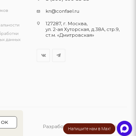
иков
kn@confael.ru
127287, г. Москва,
альности
ул. 2-ая Хуторская, д.38А, стр.9,
бработки
ст.м. «Дмитровская»
ых данных
OK
Разработка сайта:
«Четвёртый Рим»
Напишите нам в Max!