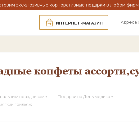
отовим эксклюзивные корпоративные подарки в любом фирм
Адреса 
ИНТЕРНЕТ-МАГАЗИН
адные конфеты ассорти,
—
—
нальным праздникам
Подарки на День медика
мягкий грильяж