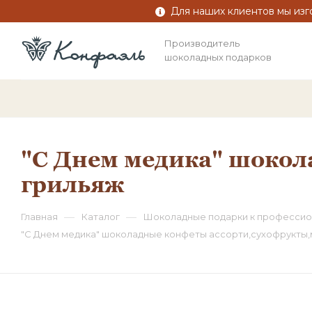
Для наших клиентов мы изг
Производитель
шоколадных подарков
"С Днем медика" шокол
грильяж
—
—
Главная
Каталог
Шоколадные подарки к профессио
"С Днем медика" шоколадные конфеты ассорти,сухофрукты,