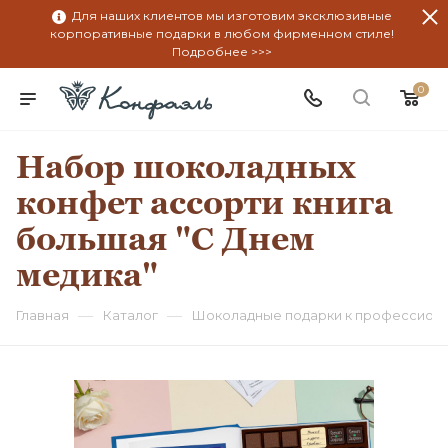
Для наших клиентов мы изготовим эксклюзивные
корпоративные подарки в любом фирменном стиле!
Подробнее >>>
0
Набор шоколадных
конфет ассорти книга
большая "С Днем
медика"
—
—
Главная
Каталог
Шоколадные подарки к профессион