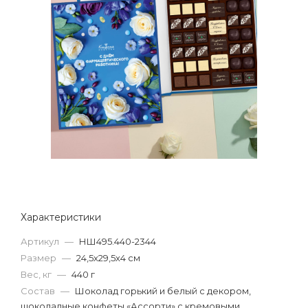
Характеристики
Артикул
—
НШ495.440-2344
Размер
—
24,5х29,5х4 см
Вес, кг
—
440 г
Состав
—
Шоколад горький и белый с декором,
шоколадные конфеты «Ассорти» с кремовыми