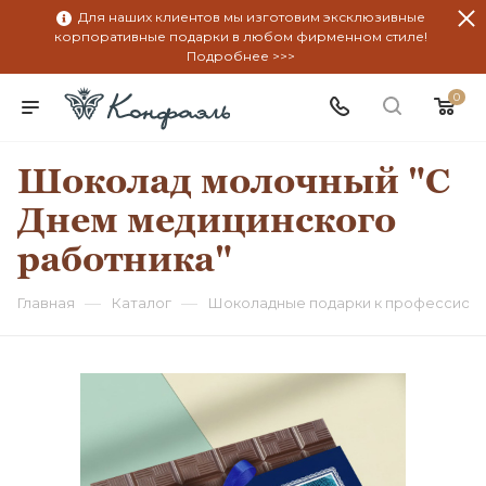
Для наших клиентов мы изготовим эксклюзивные
корпоративные подарки в любом фирменном стиле!
Подробнее >>>
0
Шоколад молочный "С
Днем медицинского
работника"
—
—
Главная
Каталог
Шоколадные подарки к профессион