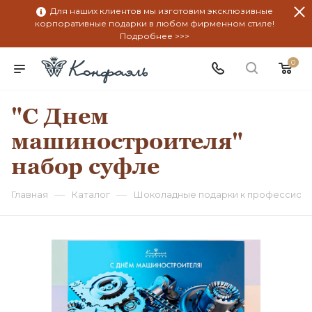
Для наших клиентов мы изготовим эксклюзивные
корпоративные подарки в любом фирменном стиле!
Подробнее >>>
0
"С Днем
машиностроителя"
набор суфле
—
—
Главная
Каталог
Шоколадные подарки к профессион