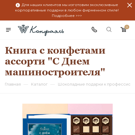
Для наших клиентов мы изготовим эксклюзивные
корпоративные подарки в любом фирменном стиле!
Подробнее >>>
0
Книга с конфетами
ассорти "С Днем
машиностроителя"
—
—
Главная
Каталог
Шоколадные подарки к профессион