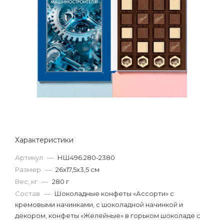
Характеристики
Артикул
—
НШ496.280-2380
Размер
—
26х17,5х3,5 см
Вес, кг
—
280 г
Состав
—
Шоколадные конфеты «Ассорти» с
кремовыми начинками, с шоколадной начинкой и
декором, конфеты «Желейные» в горьком шоколаде с