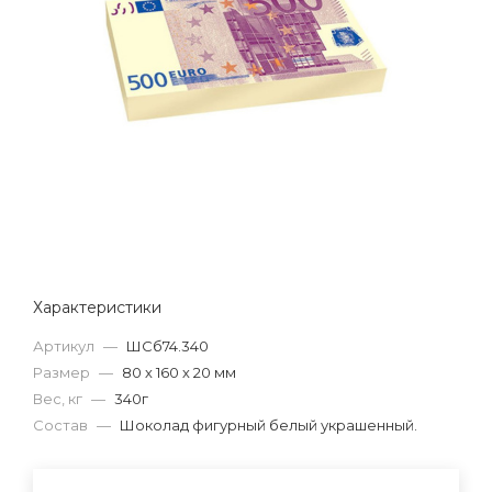
Характеристики
Артикул
—
ШСб74.340
Размер
—
80 х 160 х 20 мм
Вес, кг
—
340г
Состав
—
Шоколад фигурный белый украшенный.