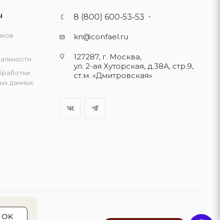
Ы
8 (800) 600-53-53
иков
kn@confael.ru
127287, г. Москва,
альности
ул. 2-ая Хуторская, д.38А, стр.9,
бработки
ст.м. «Дмитровская»
ых данных
OK