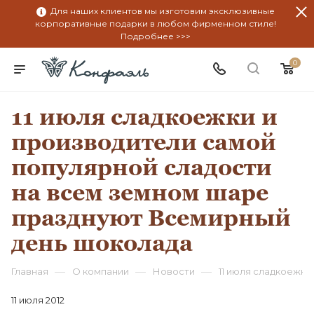
Для наших клиентов мы изготовим эксклюзивные
корпоративные подарки в любом фирменном стиле!
Подробнее >>>
0
11 июля сладкоежки и
производители самой
популярной сладости
на всем земном шаре
празднуют Всемирный
день шоколада
—
—
—
Главная
О компании
Новости
11 июля сладкоежк
11 июля 2012